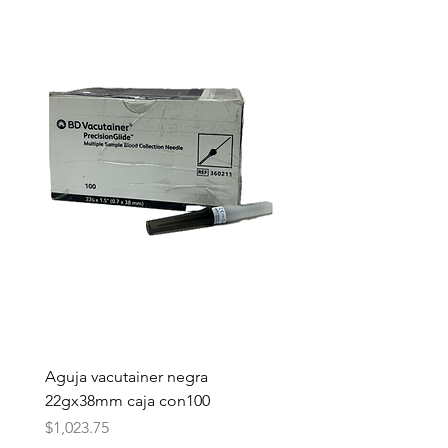
Aguja vacutainer negra
22gx38mm caja con100
Precio
$1,023.75