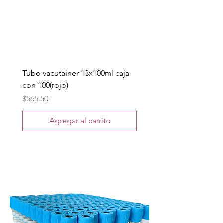
Tubo vacutainer 13x100ml caja
con 100(rojo)
Precio
$565.50
Agregar al carrito