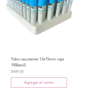
Tubo vacutainer 13x75mm caja
100(azul)
Precio
$489.00
Agregar al carrito