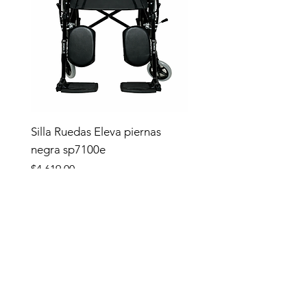
Silla Ruedas Eleva piernas
negra sp7100e
Precio
$4,619.00
Tienda