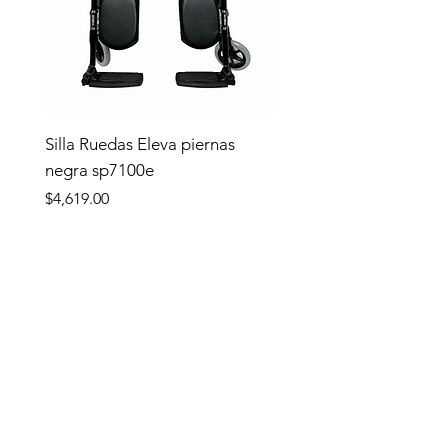
Silla Ruedas Eleva piernas
negra sp7100e
Precio
$4,619.00
Tienda