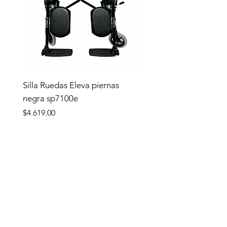
Silla Ruedas Eleva piernas
negra sp7100e
Precio
$4,619.00
Tienda