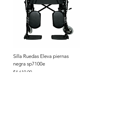
Silla Ruedas Eleva piernas
negra sp7100e
Precio
$4,619.00
Tienda