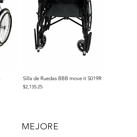
.
Silla de Ruedas BBB move it S019R
Precio
$2,135.25
MEJORE