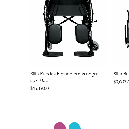
Silla Ruedas Eleva piernas negra
Silla R
sp7100e
Precio
$3,603.
Precio
$4,619.00