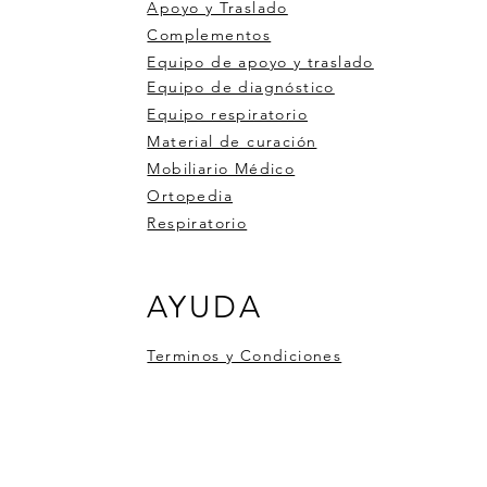
Apoyo y Traslado
Complementos
Equipo de apoyo y traslado
Equipo de diagnóstico
Equipo respiratorio
Material de curación
Mobiliario Médico
Ortopedia
Respiratorio
 DE RUEDAS DE ALUMINIO
ro de pulso OXI-BT
ometro 1 bola 3000ml
Silla de Ruedas Aluminio 900
Medidor de glucosa 50tiras 
Estabilizador de dedo con
AYUDA
6
pluma
compresa de gel
Precio
$6,246.00
Precio
Precio
50
$526.50
$351.00
Terminos y Condiciones