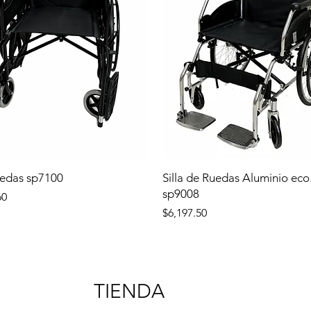
uedas sp7100
Silla de Ruedas Aluminio eco
sp9008
60
Precio
$6,197.50
TIENDA