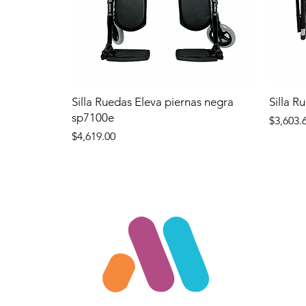
Silla Ruedas Eleva piernas negra
Silla R
sp7100e
Precio
$3,603.
Precio
$4,619.00