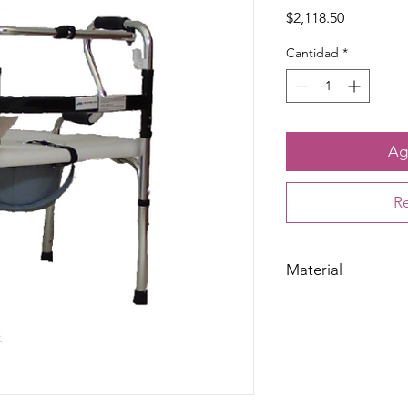
Precio
$2,118.50
Cantidad
*
Agr
Re
Material
Acero de alta resist