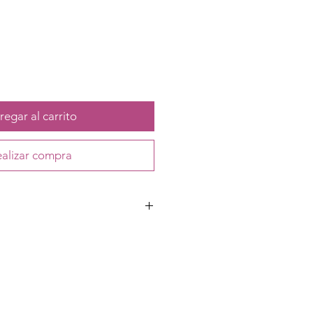
egar al carrito
alizar compra
encia con acabado cromado