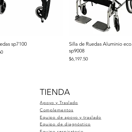
uedas sp7100
Silla de Ruedas Aluminio eco
sp9008
60
Precio
$6,197.50
TIENDA
Apoyo y Traslado
Complementos
Equipo de apoyo y traslado
Equipo de diagnóstico
Equipo respiratorio