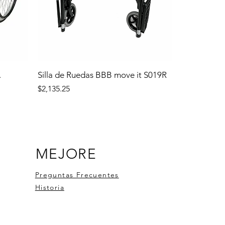
.
Silla de Ruedas BBB move it S019R
Precio
$2,135.25
MEJORE
Preguntas Frecuentes
Historia