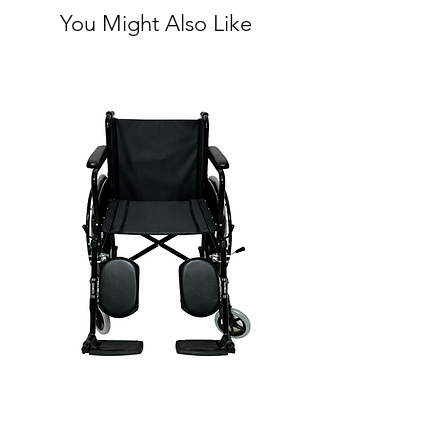
You Might Also Like
Silla Ruedas Eleva piernas
negra sp7100e