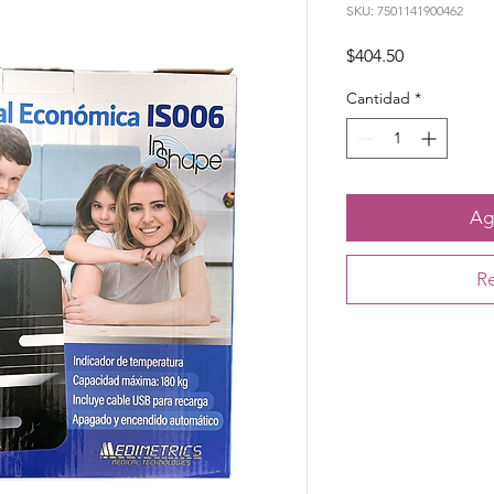
SKU: 7501141900462
Precio
$404.50
Cantidad
*
Agr
Re