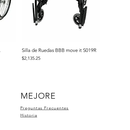
.
Silla de Ruedas BBB move it S019R
Precio
$2,135.25
MEJORE
Preguntas Frecuentes
Historia