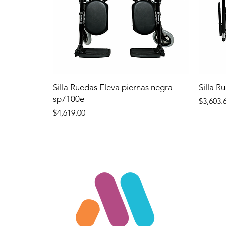
Silla Ruedas Eleva piernas negra
Silla R
sp7100e
Precio
$3,603.
Precio
$4,619.00