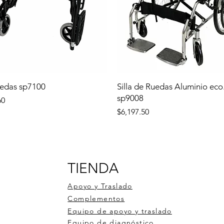
uedas sp7100
Silla de Ruedas Aluminio eco
sp9008
60
Precio
$6,197.50
TIENDA
Apoyo y Traslado
Complementos
Equipo de apoyo y traslado
Equipo de diagnóstico