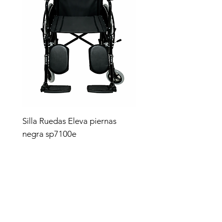
Silla Ruedas Eleva piernas
negra sp7100e
Precio
$4,619.00