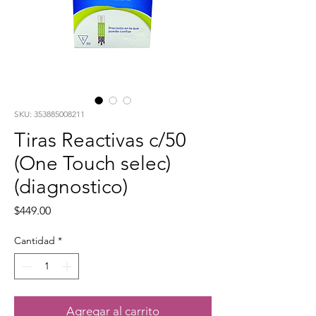
SKU: 353885008211
Tiras Reactivas c/50
(One Touch selec)
(diagnostico)
Precio
$449.00
Cantidad
*
Agregar al carrito