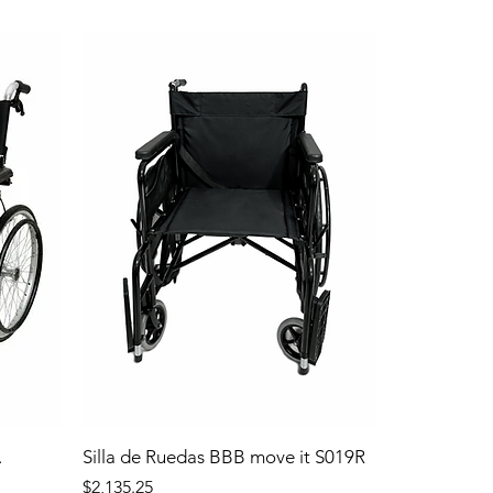
.
Silla de Ruedas BBB move it S019R
Precio
$2,135.25