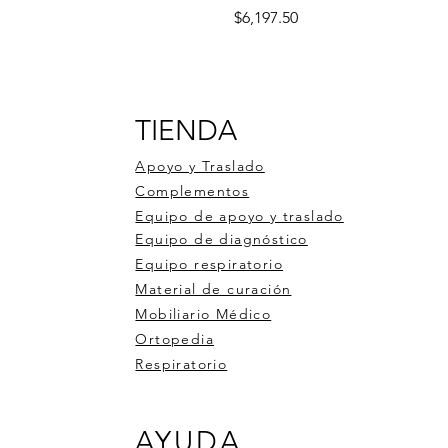
Precio
$6,197.50
TIENDA
Apoyo y Traslado
Complementos
Equipo de apoyo y traslado
Equipo de diagnóstico
Equipo respiratorio
Material de curación
Mobiliario Médico
Ortopedia
Respiratorio
 DE RUEDAS DE ALUMINIO
ro de pulso OXI-BT
ometro 1 bola 3000ml
Silla de Ruedas Aluminio 900
Medidor de glucosa 50tiras 
Estabilizador de dedo con
AYUDA
6
pluma
compresa de gel
Precio
$6,246.00