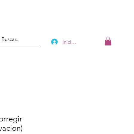
Iniciar sesión
orregir
vacion)