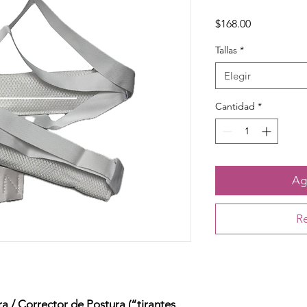
Precio
$168.00
Tallas
*
Elegir
Cantidad
*
Agr
Re
/ Corrector de Postura (“tirantes