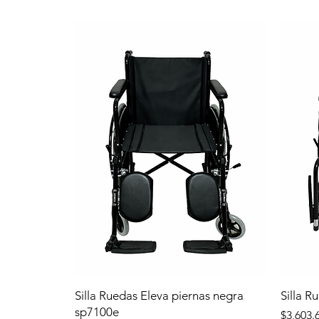
Silla Ruedas Eleva piernas negra
Silla R
sp7100e
Precio
$3,603.