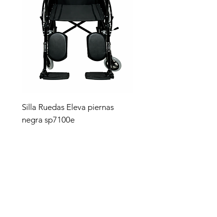
Silla Ruedas Eleva piernas
negra sp7100e
Precio
$4,619.00
Tienda