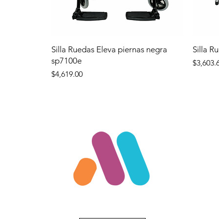
Silla Ruedas Eleva piernas negra
Silla R
sp7100e
Precio
$3,603.
Precio
$4,619.00