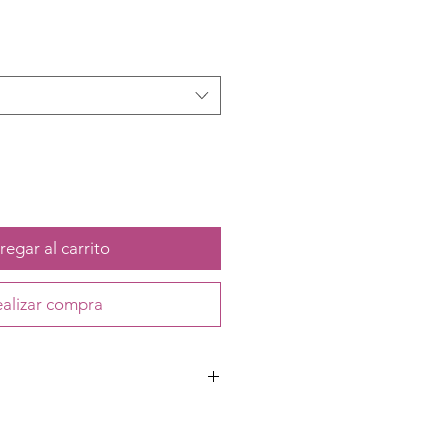
egar al carrito
alizar compra
ico y velcro