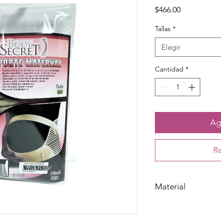
Precio
$466.00
Tallas
*
Elegir
Cantidad
*
Agr
Re
Material
Nylon, algodón, elást