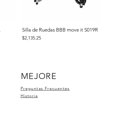
.
Silla de Ruedas BBB move it S019R
Precio
$2,135.25
MEJORE
Preguntas Frecuentes
Historia