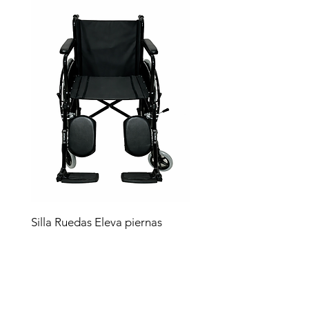
Silla Ruedas Eleva piernas
negra sp7100e
Precio
$4,619.00