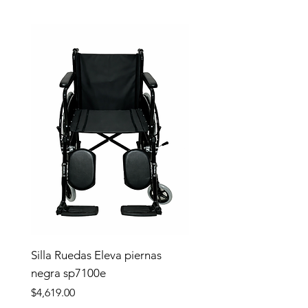
Silla Ruedas Eleva piernas
negra sp7100e
Precio
$4,619.00