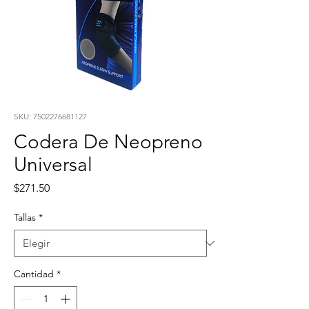
SKU: 7502276681127
Codera De Neopreno
Universal
Precio
$271.50
Tallas
*
Cantidad
*