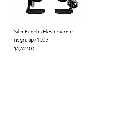
Silla Ruedas Eleva piernas
negra sp7100e
Precio
$4,619.00
Tienda
TIENDA
Apoyo y Traslado