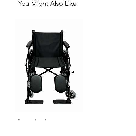
You Might Also Like
Silla Ruedas Eleva piernas
negra sp7100e