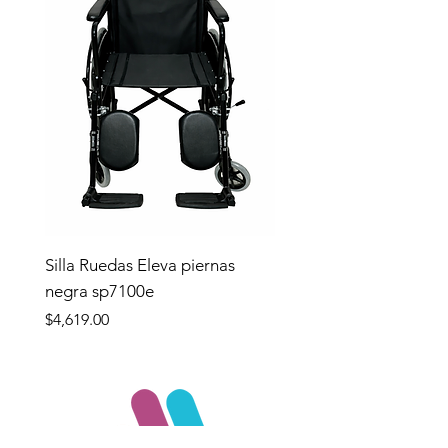
Silla Ruedas Eleva piernas
negra sp7100e
Precio
$4,619.00