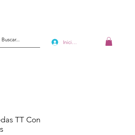
Iniciar sesión
edas TT Con
s