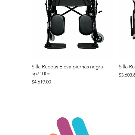
Silla Ruedas Eleva piernas negra
Silla R
sp7100e
Precio
$3,603.
Precio
$4,619.00