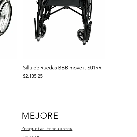
.
Silla de Ruedas BBB move it S019R
Precio
$2,135.25
MEJORE
Preguntas Frecuentes
Historia