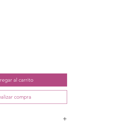
egar al carrito
alizar compra
, plástico, hule y vinipiel