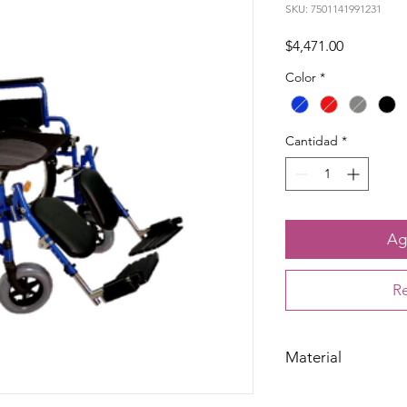
SKU: 7501141991231
Precio
$4,471.00
Color
*
Cantidad
*
Agr
Re
Material
Acero esmaltado, nylon