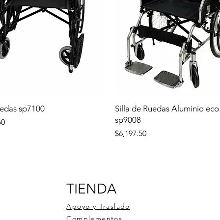
uedas sp7100
Silla de Ruedas Aluminio eco
sp9008
60
Precio
$6,197.50
TIENDA
Apoyo y Traslado
Complementos