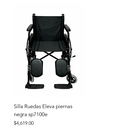
Silla Ruedas Eleva piernas
negra sp7100e
Precio
$4,619.00