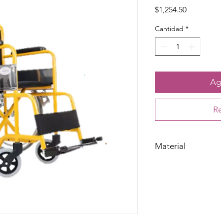
Precio
$1,254.50
Cantidad
*
Agr
Re
Material
Acero esmaltado de al