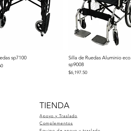
uedas sp7100
Silla de Ruedas Aluminio eco
sp9008
60
Precio
$6,197.50
TIENDA
Apoyo y Traslado
Complementos
Equipo de apoyo y traslado