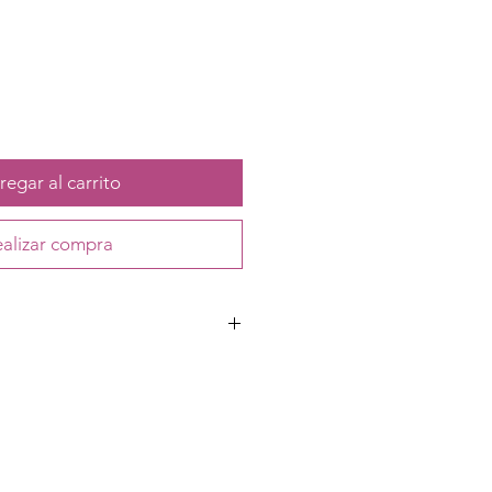
egar al carrito
alizar compra
ta calidad, plástico y hule