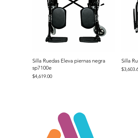
Silla Ruedas Eleva piernas negra
Silla R
sp7100e
Precio
$3,603.
Precio
$4,619.00