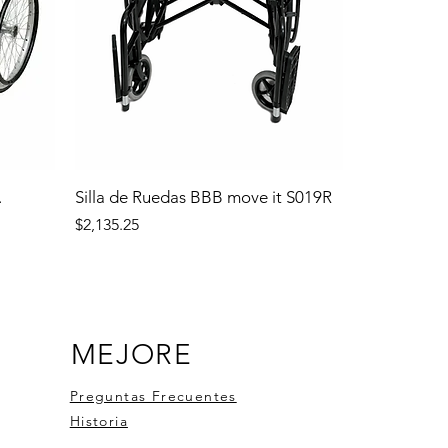
.
Silla de Ruedas BBB move it S019R
Precio
$2,135.25
MEJORE
Preguntas Frecuentes
Historia