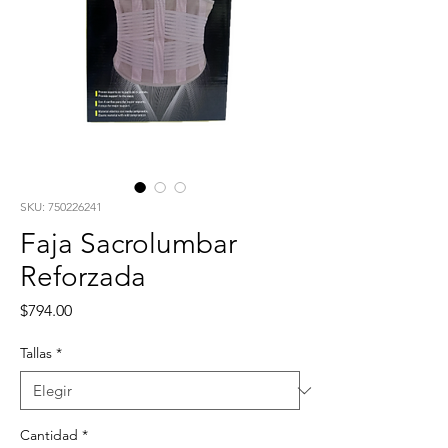
SKU: 750226241
Faja Sacrolumbar
Reforzada
Precio
$794.00
Tallas
*
Cantidad
*