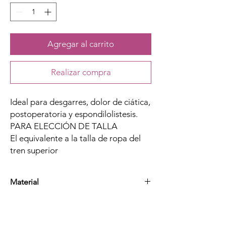
Agregar al carrito
Realizar compra
Ideal para desgarres, dolor de ciática,
postoperatoria y espondilolistesis.
PARA ELECCIÓN DE TALLA
El equivalente a la talla de ropa del
tren superior
Material
Poliéster, Hierro, Nylon, Caucho, Policloruro
de Vinilo y Spandex