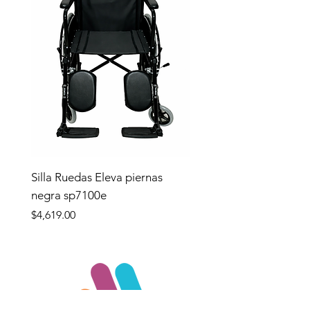
Silla Ruedas Eleva piernas
negra sp7100e
Precio
$4,619.00