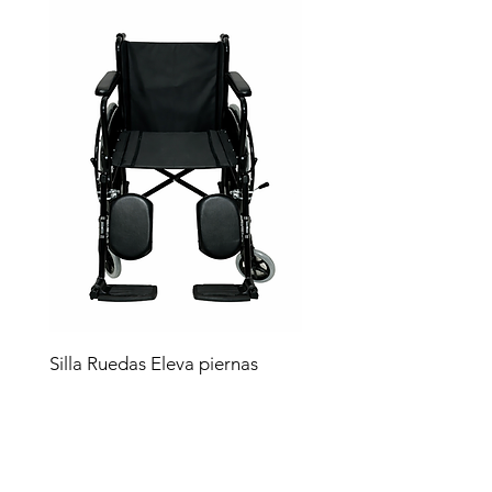
Silla Ruedas Eleva piernas
negra sp7100e
Precio
$4,619.00