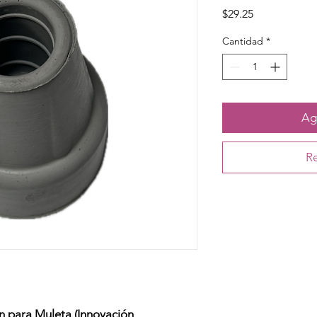
Precio
$29.25
Cantidad
*
Agr
Re
para Muleta (Innovación