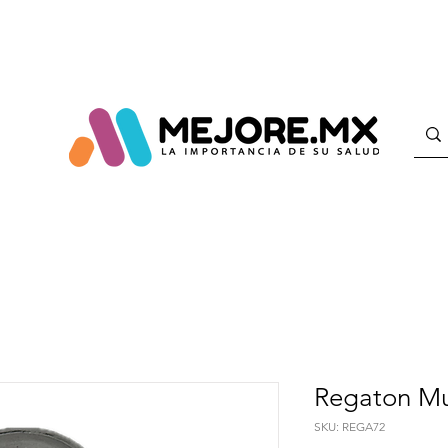
Regaton Mul
SKU: REGA72