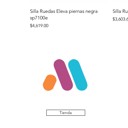
Silla Ruedas Eleva piernas negra
Silla R
sp7100e
Precio
$3,603.
Precio
$4,619.00
Tienda