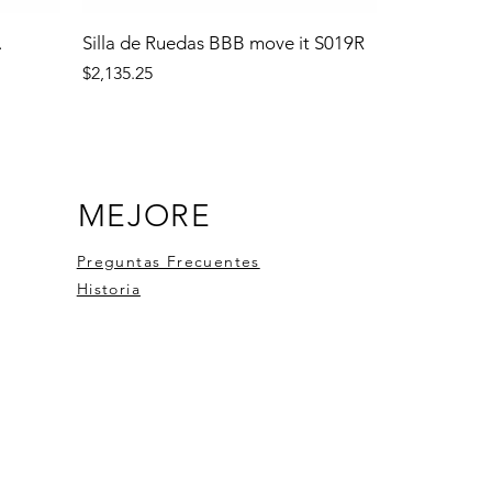
.
Silla de Ruedas BBB move it S019R
Precio
$2,135.25
MEJORE
Preguntas Frecuentes
Historia