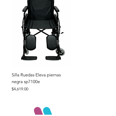
Silla Ruedas Eleva piernas
negra sp7100e
Precio
$4,619.00