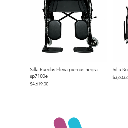
Silla Ruedas Eleva piernas negra
Silla R
sp7100e
Precio
$3,603.
Precio
$4,619.00