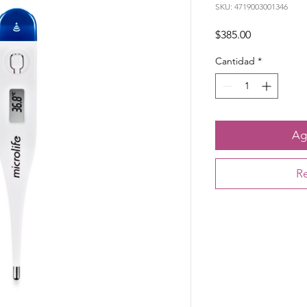
SKU: 4719003001346
Precio
$385.00
Cantidad
*
Agr
Re