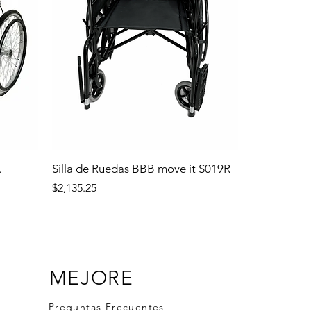
.
Silla de Ruedas BBB move it S019R
Precio
$2,135.25
MEJORE
Preguntas Frecuentes