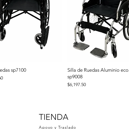
uedas sp7100
Silla de Ruedas Aluminio eco
sp9008
60
Precio
$6,197.50
TIENDA
Apoyo y Traslado