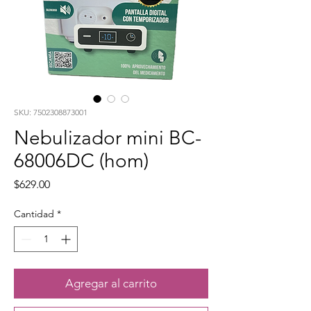
SKU: 7502308873001
Nebulizador mini BC-
68006DC (hom)
Precio
$629.00
Cantidad
*
Agregar al carrito