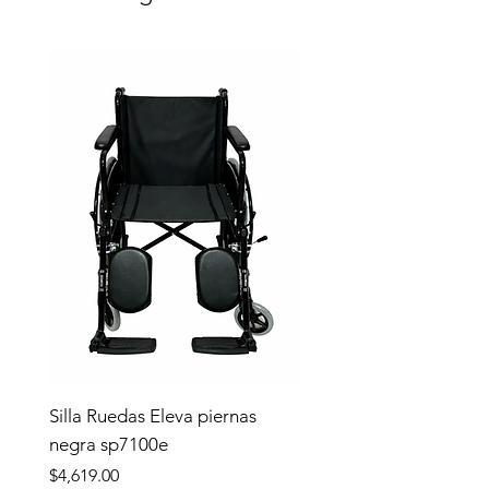
Silla Ruedas Eleva piernas
negra sp7100e
Precio
$4,619.00