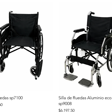
uedas sp7100
Silla de Ruedas Aluminio eco
sp9008
60
Precio
$6,197.50