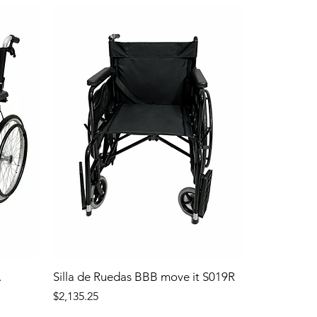
.
Silla de Ruedas BBB move it S019R
Precio
$2,135.25