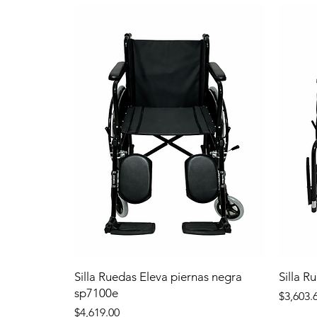
Silla Ruedas Eleva piernas negra
Silla R
sp7100e
Precio
$3,603.
Precio
$4,619.00