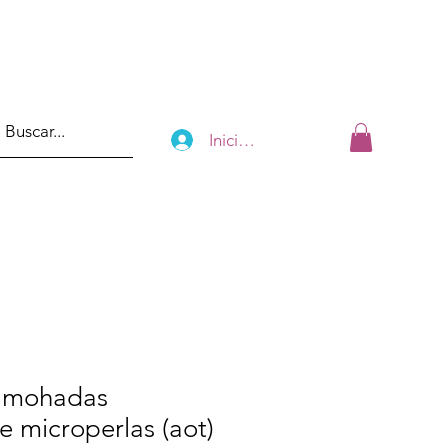
Iniciar sesión
almohadas
de microperlas (aot)