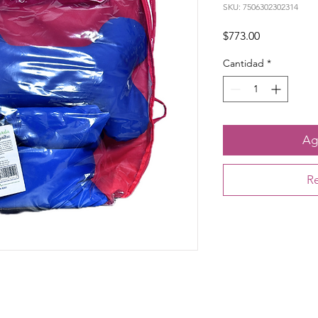
SKU: 7506302302314
Precio
$773.00
Cantidad
*
Agr
Re