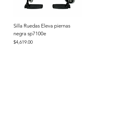
Silla Ruedas Eleva piernas
negra sp7100e
Precio
$4,619.00
Tienda
TIENDA
Apoyo y Traslado