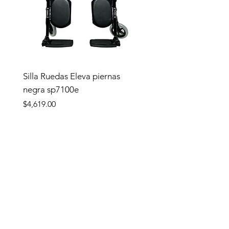
Silla Ruedas Eleva piernas
negra sp7100e
Precio
$4,619.00
Tienda