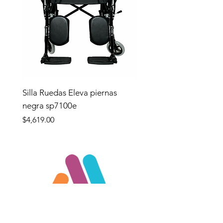
Silla Ruedas Eleva piernas
negra sp7100e
Precio
$4,619.00
Tienda