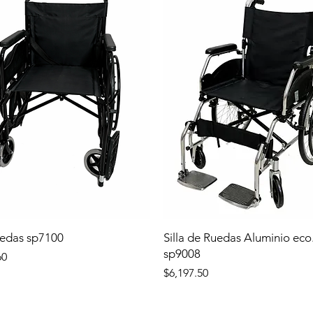
uedas sp7100
Silla de Ruedas Aluminio eco
sp9008
60
Precio
$6,197.50