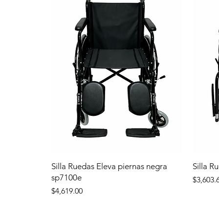
Silla Ruedas Eleva piernas negra
Silla R
sp7100e
Precio
$3,603.
Precio
$4,619.00