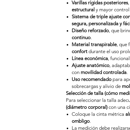
Varillas rígidas posteriores
estructural
y mayor control
Sistema de triple ajuste co
segura, personalizada y fác
Diseño reforzado
, que bri
continuo
.
Material transpirable
, que 
confort
durante el uso pro
Línea económica
, funciona
Ajuste anatómico
, adaptab
con
movilidad controlada
.
Uso recomendado
para apo
sobrecargas y alivio de
mol
Selección de talla (cómo medir
Para seleccionar la talla ade
(diámetro corporal)
con una ci
Coloque la cinta métrica
a
ombligo
.
La medición debe realizar