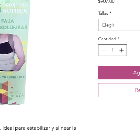
Precio
$907.00
Tallas
*
Elegir
Cantidad
*
Agr
Re
, ideal para estabilizar y alinear la