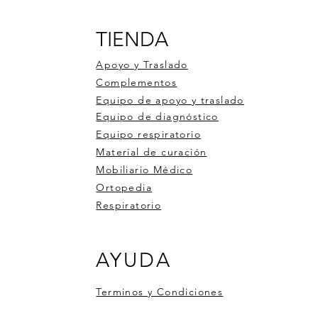
TIENDA
Apoyo y Traslado
Complementos
Equipo de apoyo y traslado
Equipo de diagnóstico
Equipo respiratorio
Material de curación
Mobiliario Médico
Ortopedia
Respiratorio
 DE RUEDAS DE ALUMINIO
ro de pulso OXI-BT
ometro 1 bola 3000ml
Silla de Ruedas Aluminio 900
Medidor de glucosa 50tiras 
Estabilizador de dedo con
AYUDA
6
pluma
compresa de gel
Precio
$6,246.00
Precio
Precio
50
$526.50
$351.00
Terminos y Condiciones