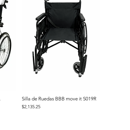
.
Silla de Ruedas BBB move it S019R
Precio
$2,135.25