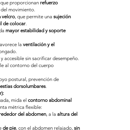
, que proporcionan
refuerzo
 del movimiento.
n velcro
, que permite una
sujeción
il de colocar
.
nda
mayor estabilidad y soporte
favorece la
ventilación y el
longado.
l y accesible sin sacrificar desempeño.
le al contorno del cuerpo
yo postural, prevención de
estias dorsolumbares
.
):
cuada, mida el
contorno abdominal
nta métrica flexible:
lrededor del abdomen
, a la
altura del
se
de pie
, con el abdomen relajado,
sin