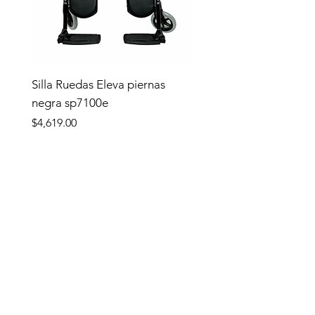
Silla Ruedas Eleva piernas
negra sp7100e
Precio
$4,619.00
Tienda
TIENDA