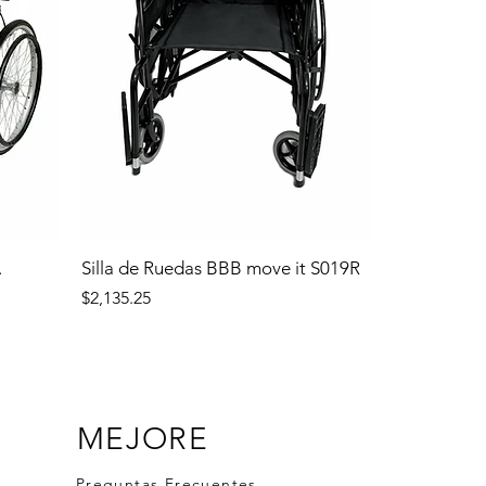
.
Silla de Ruedas BBB move it S019R
Precio
$2,135.25
MEJORE
Preguntas Frecuentes