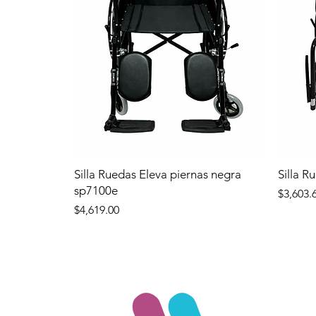
Silla Ruedas Eleva piernas negra
Silla R
sp7100e
Precio
$3,603.
Precio
$4,619.00