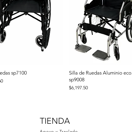
uedas sp7100
Silla de Ruedas Aluminio eco
sp9008
60
Precio
$6,197.50
TIENDA
Apoyo y Traslado