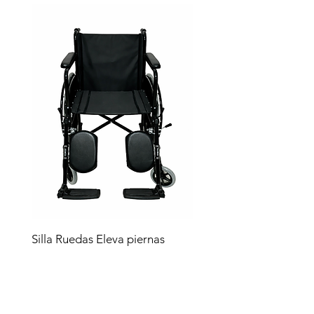
Silla Ruedas Eleva piernas
negra sp7100e
Precio
$4,619.00