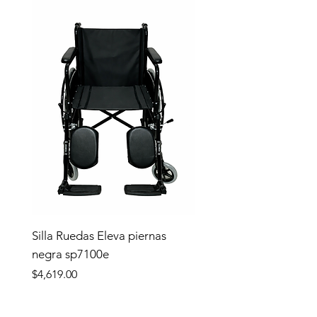
Silla Ruedas Eleva piernas
negra sp7100e
Precio
$4,619.00