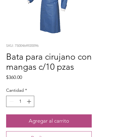
SKU: 7500464920096
Bata para cirujano con
mangas c/10 pzas
Precio
$360.00
Cantidad
*
Agregar al carrito