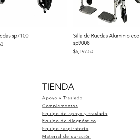
uedas sp7100
Silla de Ruedas Aluminio eco
sp9008
60
Precio
$6,197.50
TIENDA
Apoyo y Traslado
Complementos
Equipo de apoyo y traslado
Equipo de diagnóstico
Equipo respiratorio
Material de curación