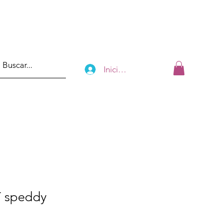
Iniciar sesión
T speddy