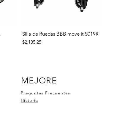
.
Silla de Ruedas BBB move it S019R
Precio
$2,135.25
MEJORE
Preguntas Frecuentes
Historia