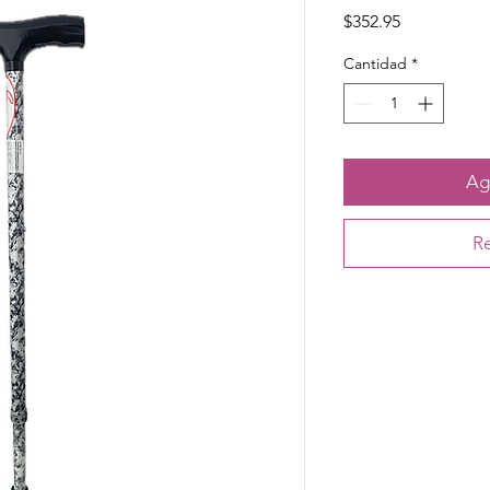
Precio
$352.95
Cantidad
*
Agr
Re