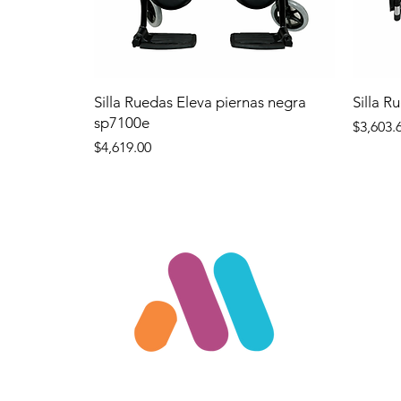
Silla Ruedas Eleva piernas negra
Silla R
sp7100e
Precio
$3,603.
Precio
$4,619.00