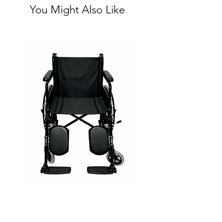
You Might Also Like
Silla Ruedas Eleva piernas
negra sp7100e