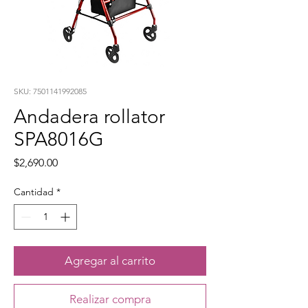
SKU: 7501141992085
Andadera rollator
SPA8016G
Precio
$2,690.00
Cantidad
*
Agregar al carrito
Realizar compra