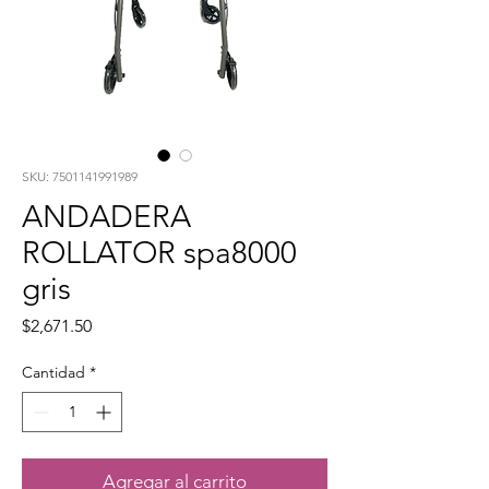
SKU: 7501141991989
ANDADERA
ROLLATOR spa8000
gris
Precio
$2,671.50
Cantidad
*
Agregar al carrito