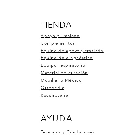
TIENDA
Apoyo y Traslado
Complementos
Equipo de apoyo y traslado
Equipo de diagnóstico
Equipo respiratorio
Material de curación
Mobiliario Médico
Ortopedia
Respiratorio
 DE RUEDAS DE ALUMINIO
ro de pulso OXI-BT
ometro 1 bola 3000ml
Silla de Ruedas Aluminio 900
Medidor de glucosa 50tiras 
Estabilizador de dedo con
AYUDA
6
pluma
compresa de gel
Precio
$6,246.00
Precio
Precio
50
$526.50
$351.00
Terminos y Condiciones