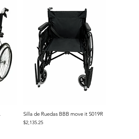
.
Silla de Ruedas BBB move it S019R
Precio
$2,135.25