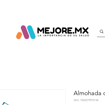
Almohada c
SKU: 7502279970136