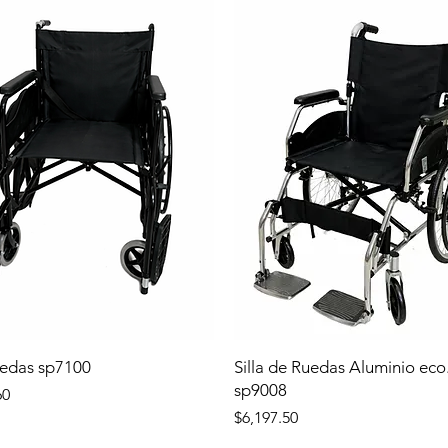
uedas sp7100
Silla de Ruedas Aluminio eco
sp9008
60
Precio
$6,197.50