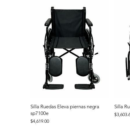
Silla Ruedas Eleva piernas negra
Silla R
sp7100e
Precio
$3,603.
Precio
$4,619.00