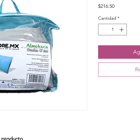
Precio
$216.50
Cantidad
*
Agr
Re
l producto