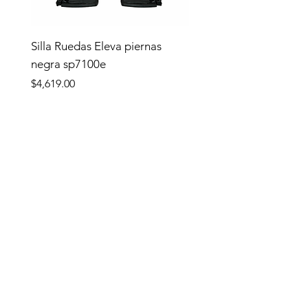
Silla Ruedas Eleva piernas
negra sp7100e
Precio
$4,619.00
Tienda
TIENDA
Apoyo y Traslado
Complementos