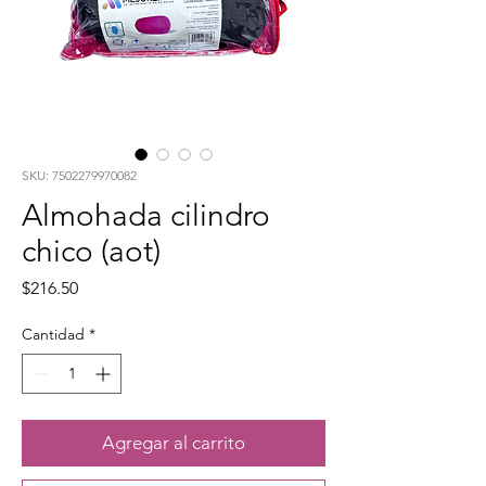
SKU: 7502279970082
Almohada cilindro
chico (aot)
Precio
$216.50
Cantidad
*
Agregar al carrito