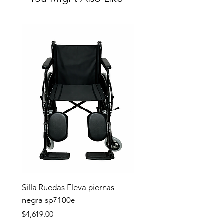
Silla Ruedas Eleva piernas
negra sp7100e
Precio
$4,619.00