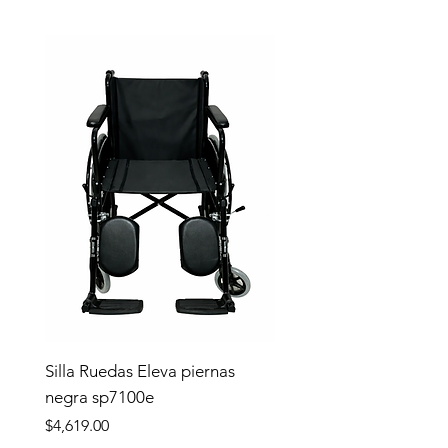
Silla Ruedas Eleva piernas
negra sp7100e
Precio
$4,619.00