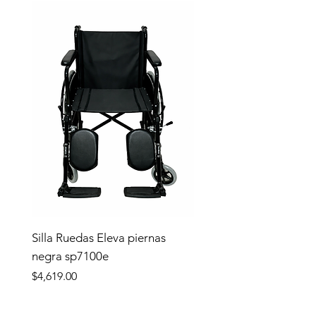
Silla Ruedas Eleva piernas
negra sp7100e
Precio
$4,619.00