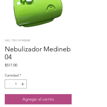
SKU: 7501141940048
Nebulizador Medineb
04
Precio
$517.00
Cantidad
*
Agregar al carrito