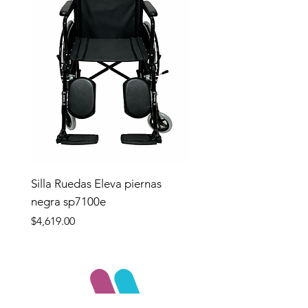
Silla Ruedas Eleva piernas
negra sp7100e
Precio
$4,619.00