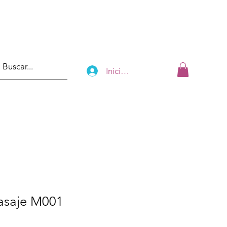
Iniciar sesión
asaje M001