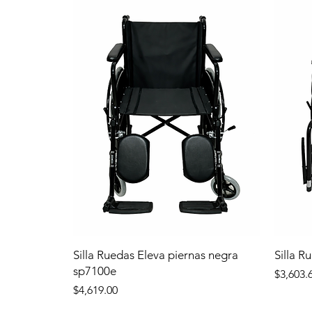
Silla Ruedas Eleva piernas negra
Silla R
sp7100e
Precio
$3,603.
Precio
$4,619.00