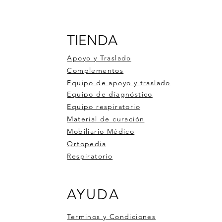
TIENDA
Apoyo y Traslado
Complementos
Equipo de apoyo y traslado
Equipo de diagnóstico
Equipo respiratorio
Material de curación
Mobiliario Médico
Ortopedia
Respiratorio
 DE RUEDAS DE ALUMINIO
ro de pulso OXI-BT
ometro 1 bola 3000ml
Silla de Ruedas Aluminio 900
Medidor de glucosa 50tiras 
Estabilizador de dedo con
AYUDA
6
pluma
compresa de gel
Precio
$6,246.00
Precio
Precio
50
$526.50
$351.00
Terminos y Condiciones