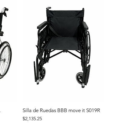
.
Silla de Ruedas BBB move it S019R
Precio
$2,135.25