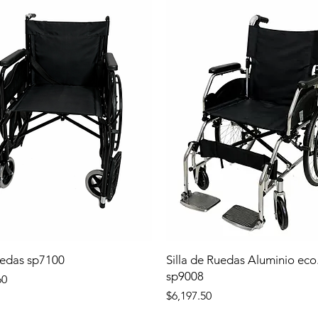
uedas sp7100
Silla de Ruedas Aluminio eco
sp9008
60
Precio
$6,197.50