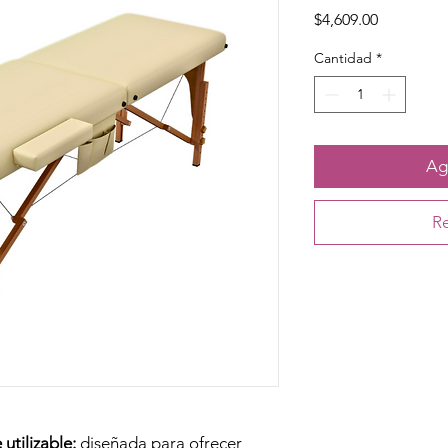
Precio
$4,609.00
Cantidad
*
Agr
Re
utilizable:
diseñada para ofrecer